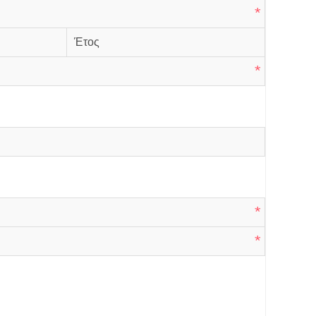
*
*
*
*